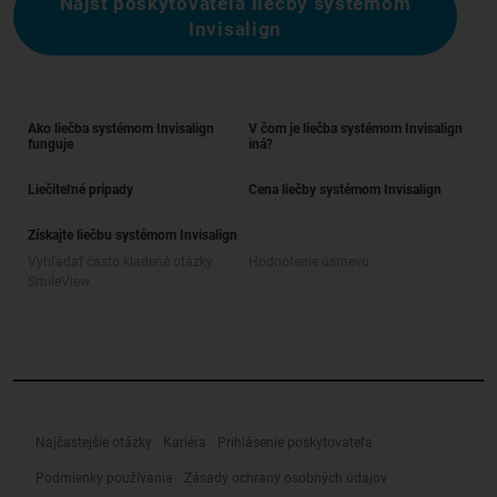
Nájsť poskytovateľa liečby systémom
Invisalign
Ako liečba systémom Invisalign
V čom je liečba systémom Invisalign
funguje
iná?
Liečiteľné prípady
Cena liečby systémom Invisalign
Získajte liečbu systémom Invisalign
Vyhľadať často kladené otázky
Hodnotenie úsmevu
SmileView
Najčastejšie otázky
Kariéra
Prihlásenie poskytovateľa
Podmienky používania
Zásady ochrany osobných údajov