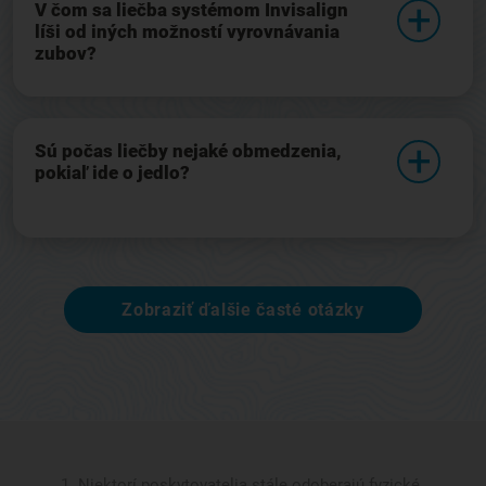
V čom sa liečba systémom Invisalign
líši od iných možností vyrovnávania
zubov?
Sú počas liečby nejaké obmedzenia,
pokiaľ ide o jedlo?
Zobraziť ďalšie časté otázky
Niektorí poskytovatelia stále odoberajú fyzické