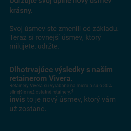
Udržujte svoj úplne nový úsmev
krásny.
Svoj úsmev ste zmenili od základu.
Teraz si rovnejší úsmev, ktorý
milujete, udržte.
Dlhotrvajúce výsledky s naším
retainerom Vivera.
Retainery Vivera sú vyrábané na mieru a sú o 30%
4
silnejšie než ostatné retainery.
invis
to je nový úsmev, ktorý vám
už zostane.