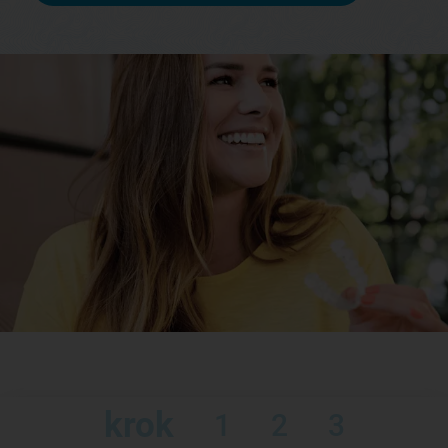
krok
1
2
3