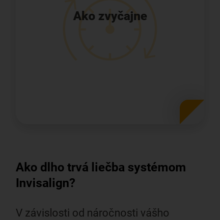
Vaše alignery Invisalign sú prakticky
Ako zvyčajne
priehľadné a ľahko sa vyberajú, takže môžete
jesť a čistiť si zuby ako zvyčajne.
Ako dlho trvá liečba systémom
Invisalign?
V závislosti od náročnosti vášho