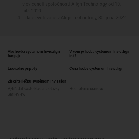
v evidencii spoločnosti Align Technology od 10.
júla 2020.
Údaje evidované v Align Technology, 30. júna 2022.
Ako liečba systémom Invisalign
V čom je liečba systémom Invisalign
funguje
iná?
Liečiteľné prípady
Cena liečby systémom Invisalign
Získajte liečbu systémom Invisalign
Vyhľadať často kladené otázky
Hodnotenie úsmevu
SmileView