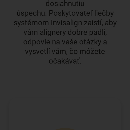
dosiahnutiu
úspechu. Poskytovateľ liečby
systémom Invisalign zaistí, aby
vám alignery dobre padli,
odpovie na vaše otázky a
vysvetlí vám, čo môžete
očakávať.
Začnite alignery nosiť