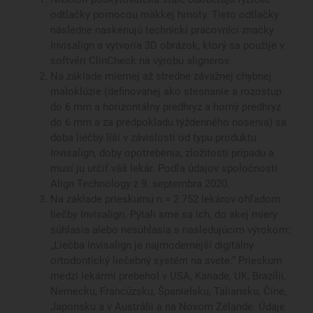
odtlačky pomocou mäkkej hmoty. Tieto odtlačky
následne naskenujú technickí pracovníci značky
Invisalign a vytvoria 3D obrázok, ktorý sa použije v
softvéri ClinCheck na výrobu alignerov.
Na základe miernej až stredne závažnej chybnej
maloklúzie (definovanej ako stesnanie a rozostup
do 6 mm a horizontálny predhryz a horný predhryz
do 6 mm a za predpokladu týždenného nosenia) sa
doba liečby líši v závislosti od typu produktu
Invisalign, doby opotrebenia, zložitosti prípadu a
musí ju určiť váš lekár. Podľa údajov spoločnosti
Align Technology z 9. septembra 2020.
Na základe prieskumu n = 2 752 lekárov ohľadom
liečby Invisalign. Pýtali sme sa ich, do akej miery
súhlasia alebo nesúhlasia s nasledujúcim výrokom:
„Liečba Invisalign je najmodernejší digitálny
ortodontický liečebný systém na svete.“ Prieskum
medzi lekármi prebehol v USA, Kanade, UK, Brazílii,
Nemecku, Francúzsku, Španielsku, Taliansku, Číne,
Japonsku a v Austrálii a na Novom Zélande. Údaje