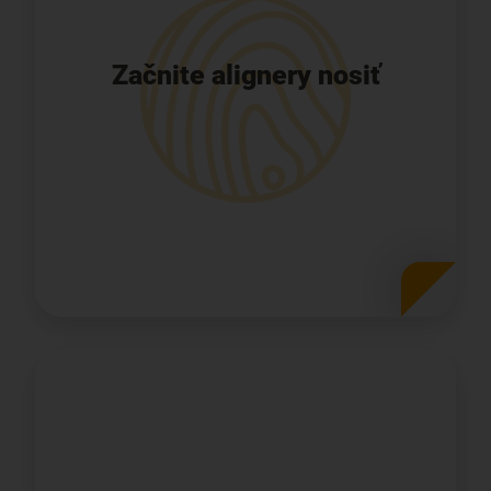
Keď si pôjdete po svoje prvé alignery,
poskytovateľ liečby systémom Invisalign vám
Začnite alignery nosiť
skontroluje úsmev, aby všetko prebiehalo
podľa vysokých štandardov už od začiaku.
Pravidelné stretnutia s poskytovateľom
liečby systémom Invisalign