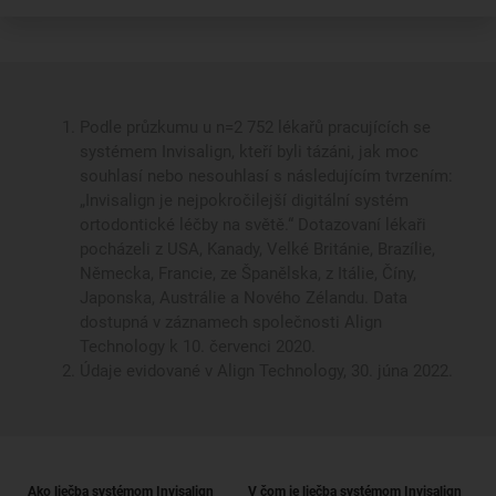
Podle průzkumu u n=2 752 lékařů pracujících se
systémem Invisalign, kteří byli tázáni, jak moc
souhlasí nebo nesouhlasí s následujícím tvrzením:
„Invisalign je nejpokročilejší digitální systém
ortodontické léčby na světě.“ Dotazovaní lékaři
pocházeli z USA, Kanady, Velké Británie, Brazílie,
Německa, Francie, ze Španělska, z Itálie, Číny,
Japonska, Austrálie a Nového Zélandu. Data
dostupná v záznamech společnosti Align
Technology k 10. červenci 2020.
Údaje evidované v Align Technology, 30. júna 2022.
Ako liečba systémom Invisalign
V čom je liečba systémom Invisalign