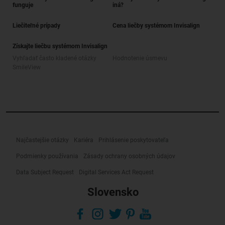
funguje
iná?
Liečiteľné prípady
Cena liečby systémom Invisalign
Získajte liečbu systémom Invisalign
Vyhľadať často kladené otázky
Hodnotenie úsmevu
SmileView
Najčastejšie otázky
Kariéra
Prihlásenie poskytovateľa
Podmienky používania
Zásady ochrany osobných údajov
Data Subject Request
Digital Services Act Request
Slovensko