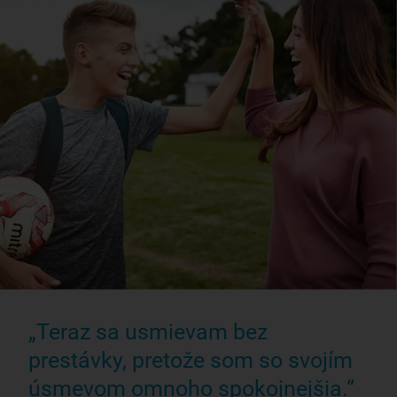
„Teraz sa usmievam bez
prestávky, pretože som so svojím
úsmevom omnoho spokojnejšia.“