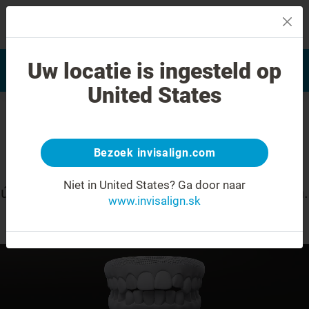
MENU
Vyhľadať často kladené
Uw locatie is ingesteld op
Hodnotenie úsmevu
otázky
United States
Otvorený zhryz
Bezoek invisalign.com
Čo potrebujete vedieť o premene svojho
Niet in United States?
Ga door naar
úsmevu pomocou liečby systémom Invisalign.
www.invisalign.sk