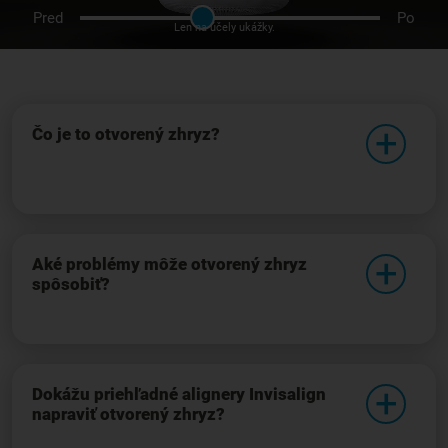
Pred
Po
Len na účely ukážky.
Čo je to otvorený zhryz?
Aké problémy môže otvorený zhryz
spôsobiť?
Dokážu priehľadné alignery Invisalign
napraviť otvorený zhryz?