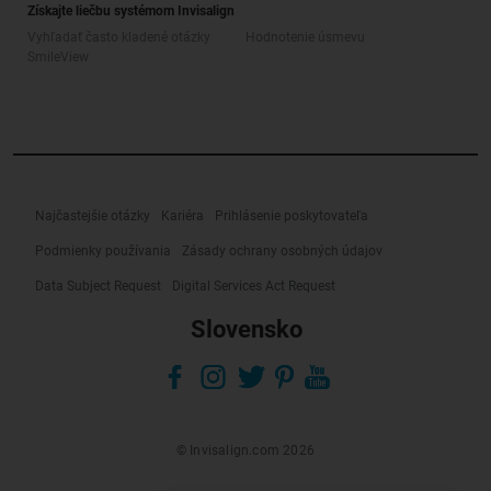
Získajte liečbu systémom Invisalign
Vyhľadať často kladené otázky
Hodnotenie úsmevu
SmileView
Najčastejšie otázky
Kariéra
Prihlásenie poskytovateľa
Podmienky používania
Zásady ochrany osobných údajov
Data Subject Request
Digital Services Act Request
Slovensko
© Invisalign.com 2026