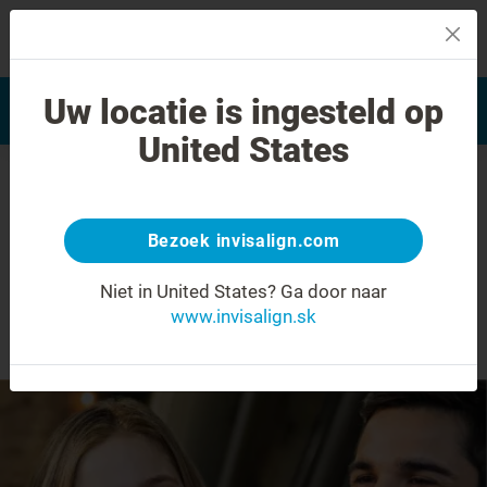
MENU
Vyhľadať často kladené
Uw locatie is ingesteld op
Hodnotenie úsmevu
otázky
United States
Koľko stojí liečba
systémom Invisalign?
Bezoek invisalign.com
invis
to je investícia do seba.
Niet in United States?
Ga door naar
www.invisalign.sk