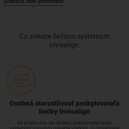
Zobraziť viac porovnaní
Čo získate liečbou systémom
Invisalign.
Osobná starostlivosť poskytovateľa
liečby Invisalign
Od prvého dňa vás školený poskytovateľ liečby
systémom Invisalign prevedie všetkým, čo potrebujete