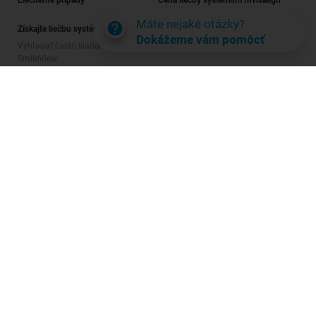
Liečiteľné prípady
Cena liečby systémom Invisalign
Máte nejaké otázky?
Získajte liečbu systémom Invisalign
Dokážeme vám pomôcť
Vyhľadať často kladené otázky
Hodnotenie úsmevu
SmileView
Najčastejšie otázky
Kariéra
Prihlásenie poskytovateľa
Podmienky používania
Zásady ochrany osobných údajov
Data Subject Request
Digital Services Act Request
Slovensko
© Invisalign.com 2026