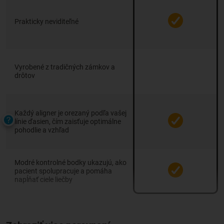
Prakticky neviditeľné
Vyrobené z tradičných zámkov a
drôtov
Každý aligner je orezaný podľa vašej
línie ďasien, čím zaisťuje optimálne
pohodlie a vzhľad
Modré kontrolné bodky ukazujú, ako
pacient spolupracuje a pomáha
napĺňať ciele liečby