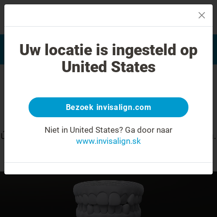
MENU
Vyhľadať často kladené
Uw locatie is ingesteld op
Hodnotenie úsmevu
otázky
United States
Celkovo rovnejšie zuby
Bezoek invisalign.com
Čo potrebujete vedieť o premene svojho
Niet in United States?
Ga door naar
úsmevu pomocou liečby systémom Invisalign.
www.invisalign.sk