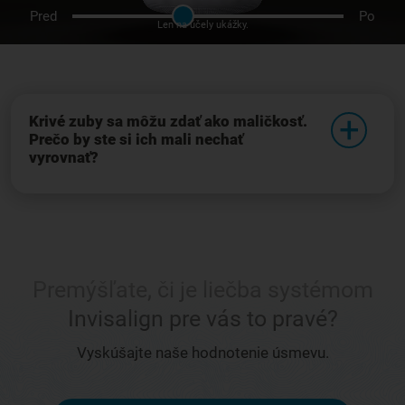
Pred
Po
Len na účely ukážky.
Krivé zuby sa môžu zdať ako maličkosť.
Prečo by ste si ich mali nechať
vyrovnať?
Premýšľate, či je liečba systémom
Invisalign pre vás to pravé?
Vyskúšajte naše hodnotenie úsmevu.