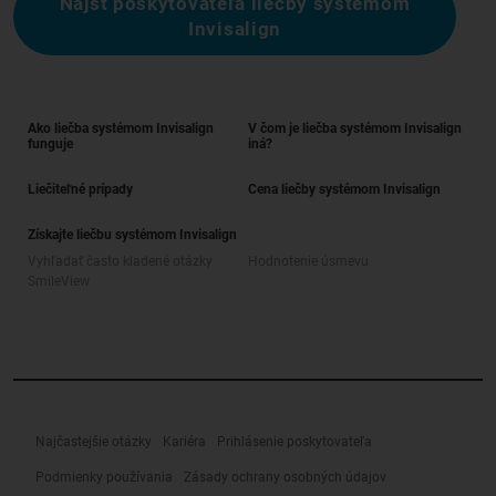
Nájsť poskytovateľa liečby systémom
Invisalign
Ako liečba systémom Invisalign
V čom je liečba systémom Invisalign
funguje
iná?
Liečiteľné prípady
Cena liečby systémom Invisalign
Získajte liečbu systémom Invisalign
Vyhľadať často kladené otázky
Hodnotenie úsmevu
SmileView
Najčastejšie otázky
Kariéra
Prihlásenie poskytovateľa
Podmienky používania
Zásady ochrany osobných údajov