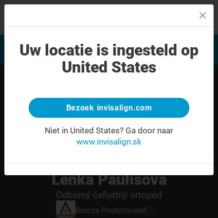
MENU
Vyhľadať často kladené
Uw locatie is ingesteld op
Hodnotenie úsmevu
otázky
United States
Bezoek invisalign.com
Niet in United States?
Ga door naar
www.invisalign.sk
Lenka Paulisova
Odborný čeľustný ortopéd
Bronze
Poskytovateľ
?