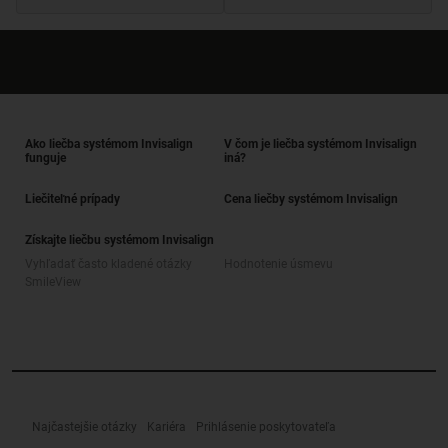
Ako liečba systémom Invisalign
V čom je liečba systémom Invisalign
funguje
iná?
Liečiteľné prípady
Cena liečby systémom Invisalign
Získajte liečbu systémom Invisalign
Vyhľadať často kladené otázky
Hodnotenie úsmevu
SmileView
Najčastejšie otázky
Kariéra
Prihlásenie poskytovateľa