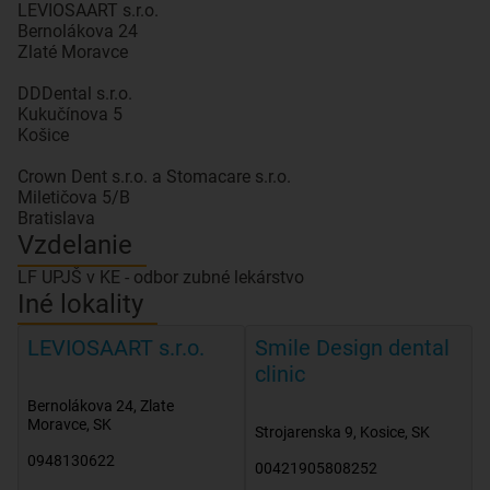
LEVIOSAART s.r.o.
Bernolákova 24
Zlaté Moravce
DDDental s.r.o.
Kukučínova 5
Košice
Crown Dent s.r.o. a Stomacare s.r.o.
Miletičova 5/B
Bratislava
Vzdelanie
LF UPJŠ v KE - odbor zubné lekárstvo
Iné lokality
LEVIOSAART s.r.o.
Smile Design dental
clinic
Bernolákova 24
,
Zlate
Moravce
,
SK
Strojarenska 9
,
Kosice
,
SK
0948130622
00421905808252