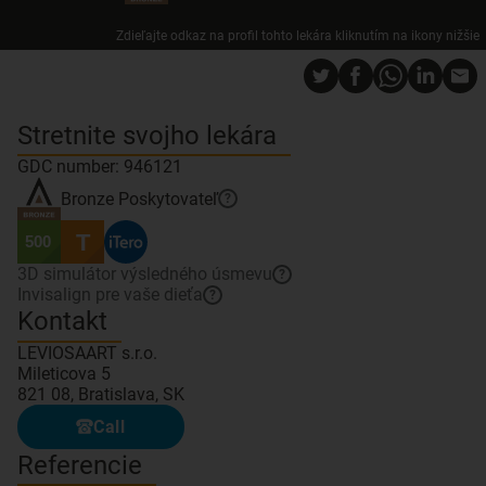
Zdieľajte odkaz na profil tohto lekára kliknutím na ikony nižšie
Stretnite svojho lekára
GDC number: 946121
Bronze
Poskytovateľ
?
3D simulátor výsledného úsmevu
?
Invisalign pre vaše dieťa
?
Kontakt
LEVIOSAART s.r.o.
Mileticova 5
821 08, Bratislava, SK
Call
Referencie