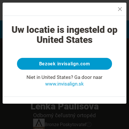
MENU
Vyhľadať často kladené
Uw locatie is ingesteld op
Hodnotenie úsmevu
otázky
United States
Bezoek invisalign.com
Niet in United States?
Ga door naar
www.invisalign.sk
Lenka Paulisova
Odborný čeľustný ortopéd
Bronze
Poskytovateľ
?