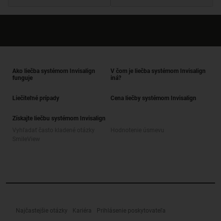
Ako liečba systémom Invisalign
V čom je liečba systémom Invisalign
funguje
iná?
Liečiteľné prípady
Cena liečby systémom Invisalign
Získajte liečbu systémom Invisalign
Vyhľadať často kladené otázky
Hodnotenie úsmevu
SmileView
Najčastejšie otázky
Kariéra
Prihlásenie poskytovateľa