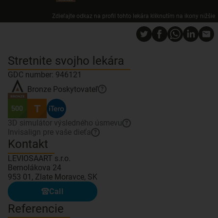
Zdieľajte odkaz na profil tohto lekára kliknutím na ikony nižšie
Stretnite svojho lekára
GDC number: 946121
Bronze
Poskytovateľ
?
3D simulátor výsledného úsmevu
?
Invisalign pre vaše dieťa
?
Kontakt
LEVIOSAART s.r.o.
Bernolákova 24
953 01, Zlate Moravce, SK
Call
Referencie