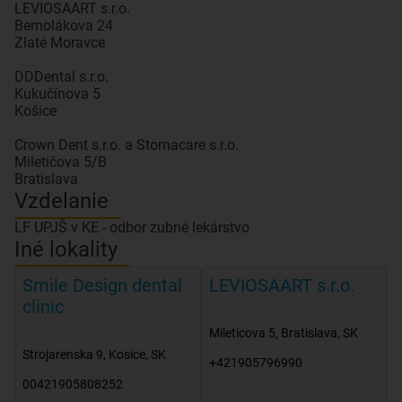
LEVIOSAART s.r.o.
Bernolákova 24
Zlaté Moravce
DDDental s.r.o.
Kukučínova 5
Košice
Crown Dent s.r.o. a Stomacare s.r.o.
Miletičova 5/B
Bratislava
Vzdelanie
LF UPJŠ v KE - odbor zubné lekárstvo
Iné lokality
Smile Design dental
LEVIOSAART s.r.o.
clinic
Mileticova 5
,
Bratislava
,
SK
Strojarenska 9
,
Kosice
,
SK
+421905796990
00421905808252