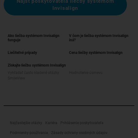
Nájsť poskytovateľa liečby systémom
Invisalign
Ako liečba systémom Invisalign
V čom je liečba systémom Invisalign
funguje
iná?
Liečiteľné prípady
Cena liečby systémom Invisalign
Získajte liečbu systémom Invisalign
Vyhľadať často kladené otázky
Hodnotenie úsmevu
SmileView
Najčastejšie otázky
Kariéra
Prihlásenie poskytovateľa
Podmienky používania
Zásady ochrany osobných údajov