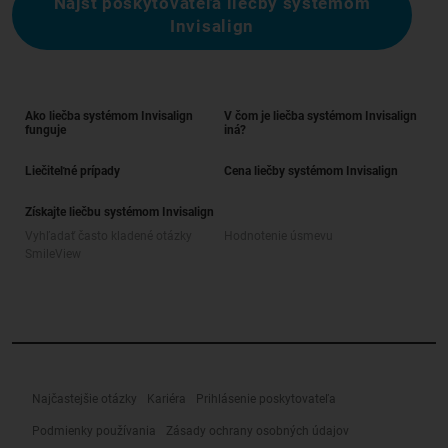
Nájsť poskytovateľa liečby systémom
Invisalign
Ako liečba systémom Invisalign
V čom je liečba systémom Invisalign
funguje
iná?
Liečiteľné prípady
Cena liečby systémom Invisalign
Získajte liečbu systémom Invisalign
Vyhľadať často kladené otázky
Hodnotenie úsmevu
SmileView
Najčastejšie otázky
Kariéra
Prihlásenie poskytovateľa
Podmienky používania
Zásady ochrany osobných údajov