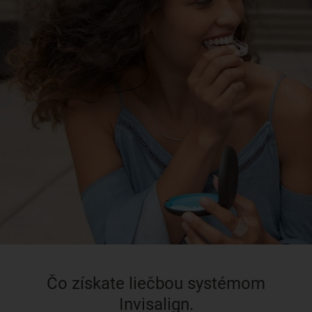
Čo získate liečbou systémom
Invisalign.