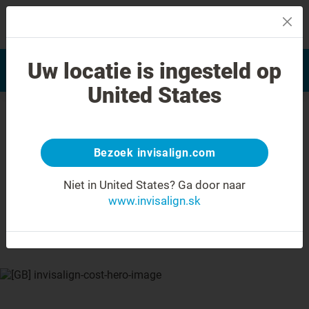
MENU
Vyhľadať často kladené
Uw locatie is ingesteld op
Hodnotenie úsmevu
otázky
United States
how much does
Invisalign treatment
Bezoek invisalign.com
cost?
Niet in United States?
Ga door naar
www.invisalign.sk
invis is
investing in yourself.