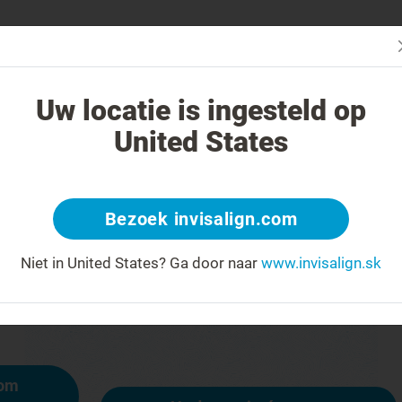
čba systémom Invisalign iná?
Liečiteľné prípady
Cena liečby sys
Uw locatie is ingesteld op
United States
404
Bezoek invisalign.com
y na čele za úsmev
Niet in United States?
Ga door naar
www.invisalign.sk
ostupná, iné stránky však sú:
mom