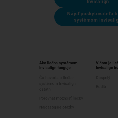
Invisalign
Nájsť poskytovateľa l
systémom Invisali
Ako liečba systémom
V čom je li
Invisalign funguje
Invisalign in
Čo hovoria o liečbe
Dospelý
systémom Invisalign
Rodič
ostatní
Porovnať možnosť liečby
Najčastejšie otázky