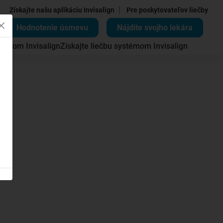
|
Získajte našu aplikáciu Invisalign
Pre poskytovateľov liečby
Hodnotenie úsmevu
Nájdite svojho lekára
témom Invisalign
Získajte liečbu systémom Invisalign