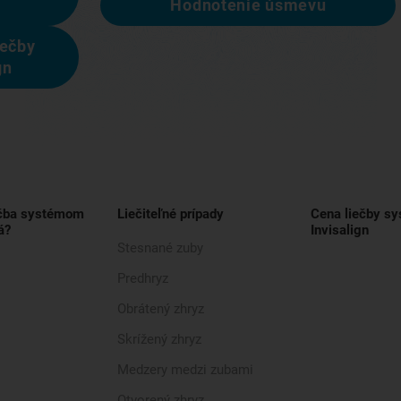
Hodnotenie úsmevu
iečby
gn
ečba systémom
Liečiteľné prípady
Cena liečby s
á?
Invisalign
Stesnané zuby
Predhryz
Obrátený zhryz
Skrížený zhryz
Medzery medzi zubami
Otvorený zhryz