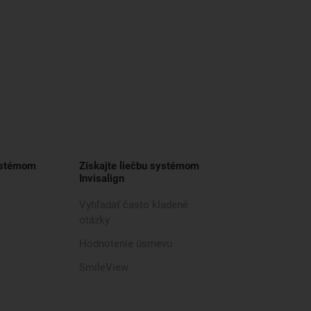
ystémom
Získajte liečbu systémom
Invisalign
Vyhľadať často kladené
otázky
Hodnotenie úsmevu
SmileView