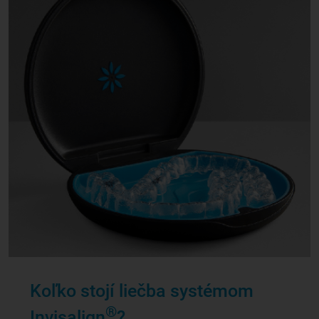
Koľko stojí liečba systémom
®
Invisalign
?