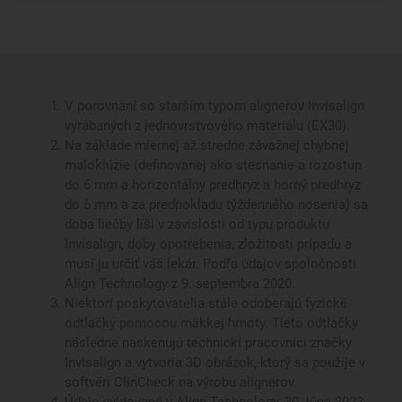
V porovnaní so starším typom alignerov Invisalign
vyrábaných z jednovrstvového materiálu (EX30).
Na základe miernej až stredne závažnej chybnej
maloklúzie (definovanej ako stesnanie a rozostup
do 6 mm a horizontálny predhryz a horný predhryz
do 6 mm a za predpokladu týždenného nosenia) sa
doba liečby líši v závislosti od typu produktu
Invisalign, doby opotrebenia, zložitosti prípadu a
musí ju určiť váš lekár. Podľa údajov spoločnosti
Align Technology z 9. septembra 2020.
Niektorí poskytovatelia stále odoberajú fyzické
odtlačky pomocou mäkkej hmoty. Tieto odtlačky
následne naskenujú technickí pracovníci značky
Invisalign a vytvoria 3D obrázok, ktorý sa použije v
softvéri ClinCheck na výrobu alignerov.