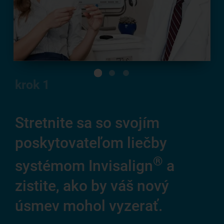
krok
1
Stretnite sa so svojím
Za
poskytovateľom liečby
ú
®
na
systémom Invisalign
a
zistite, ako by váš nový
Tot
úsmev mohol vyzerať.
Po