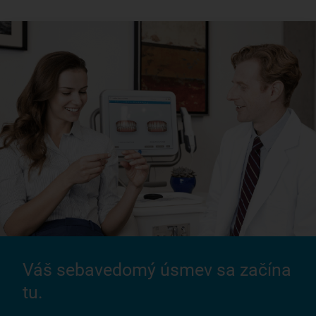
Váš sebavedomý úsmev sa začína
tu.