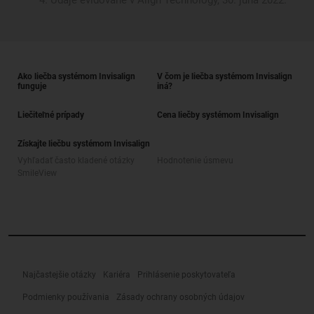
Údaje evidované v Align Technology, 30. júna 2022.
Ako liečba systémom Invisalign
V čom je liečba systémom Invisalign
funguje
iná?
Liečiteľné prípady
Cena liečby systémom Invisalign
Získajte liečbu systémom Invisalign
Vyhľadať často kladené otázky
Hodnotenie úsmevu
SmileView
Najčastejšie otázky
Kariéra
Prihlásenie poskytovateľa
Podmienky používania
Zásady ochrany osobných údajov