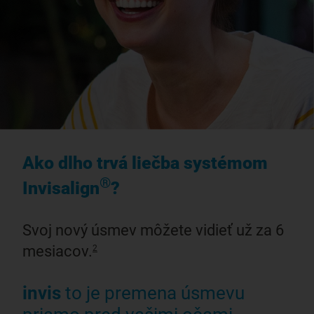
Ako dlho trvá liečba systémom
®
Invisalign
?
Svoj nový úsmev môžete vidieť už za 6
mesiacov.
2
invis
to je premena úsmevu