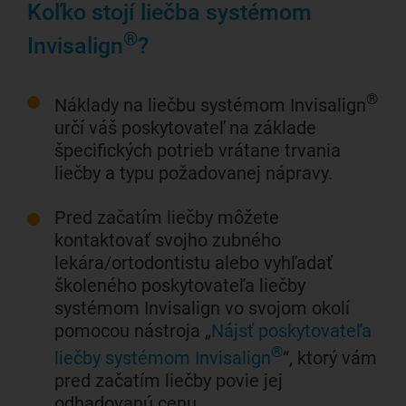
Koľko stojí liečba systémom
®
Invisalign
?
®
Náklady na liečbu systémom Invisalign
určí váš poskytovateľ na základe
špecifických potrieb vrátane trvania
liečby a typu požadovanej nápravy.
Pred začatím liečby môžete
kontaktovať svojho zubného
lekára/ortodontistu alebo vyhľadať
školeného poskytovateľa liečby
systémom Invisalign vo svojom okolí
pomocou nástroja „
Nájsť poskytovateľa
®
liečby systémom Invisalign
“, ktorý vám
pred začatím liečby povie jej
odhadovanú cenu.