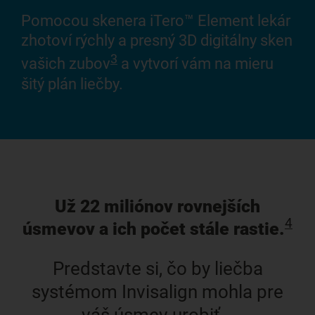
Inv
Pomocou skenera iTero™ Element lekár
dob
zhotoví rýchly a presný 3D digitálny sken
vys
3
vašich zubov
a vytvorí vám na mieru
šitý plán liečby.
Už 22 miliónov rovnejších
4
úsmevov a ich počet stále rastie.
Predstavte si, čo by liečba
systémom Invisalign mohla pre
váš úsmev urobiť.