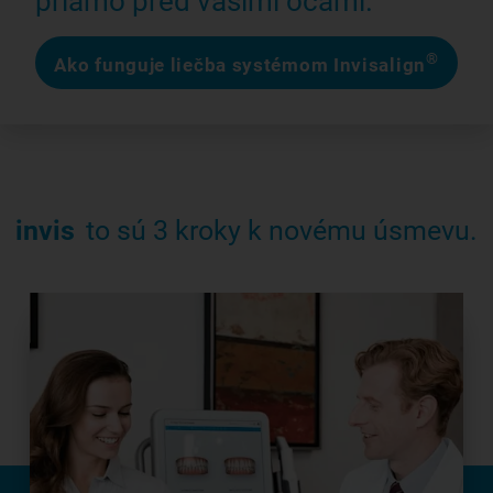
priamo pred vašimi očami.
®
Ako funguje liečba systémom Invisalign
invis
to sú 3 kroky k novému úsmevu.