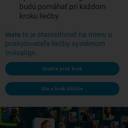
budú pomáhať pri každom
kroku liečby
.
invis
to je starostlivosť na mieru u
poskytovateľa liečby systémom
Invisalign.
Urobte prvý krok
Ste o krok bližšie