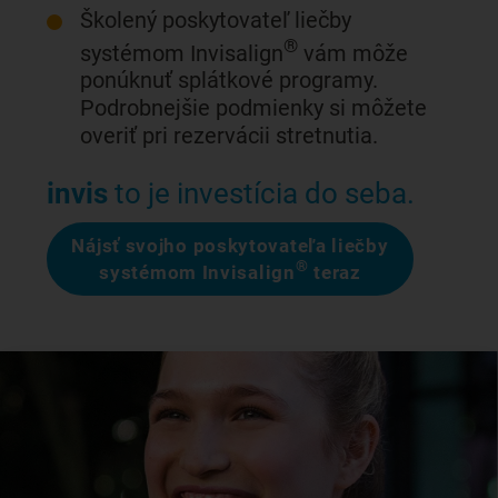
Školený poskytovateľ liečby
®
systémom Invisalign
vám môže
ponúknuť splátkové programy.
Podrobnejšie podmienky si môžete
overiť pri rezervácii stretnutia.
invis
to je investícia do seba.
Nájsť svojho poskytovateľa liečby
®
systémom Invisalign
teraz