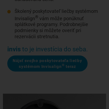
Školený poskytovateľ liečby systémom
®
Invisalign
vám môže ponúknuť
splátkové programy. Podrobnejšie
podmienky si môžete overiť pri
rezervácii stretnutia.
invis
to je investícia do seba.
Nájsť svojho poskytovateľa liečby
®
systémom Invisalign
teraz