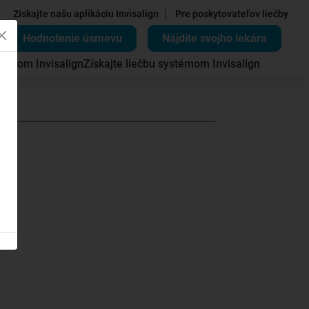
|
Získajte našu aplikáciu Invisalign
Pre poskytovateľov liečby
Hodnotenie úsmevu
Nájdite svojho lekára
témom Invisalign
Získajte liečbu systémom Invisalign