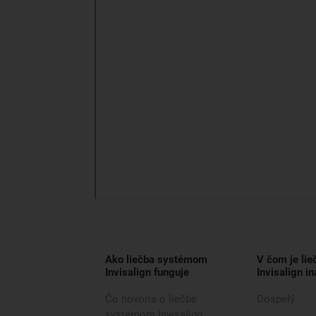
Ako liečba systémom
V čom je li
Invisalign funguje
Invisalign in
Čo hovoria o liečbe
Dospelý
systémom Invisalign