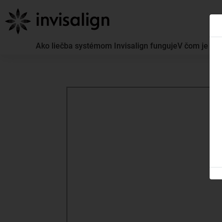
Ako liečba systémom Invisalign funguje
V čom je lie