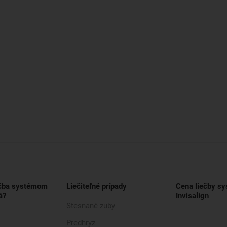
ečba systémom
Liečiteľné prípady
Cena liečby s
á?
Invisalign
Stesnané zuby
Predhryz