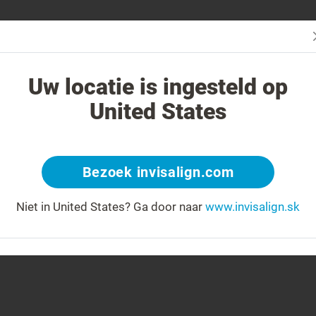
čba systémom Invisalign iná?
Liečiteľné prípady
Cena liečby sys
Uw locatie is ingesteld op
United States
Bezoek invisalign.com
Niet in United States?
Ga door naar
www.invisalign.sk