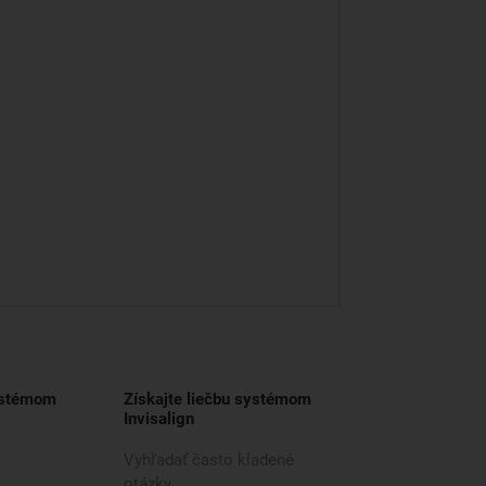
ystémom
Získajte liečbu systémom
Invisalign
Vyhľadať často kladené
otázky