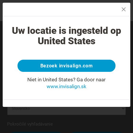
MENU
Uw locatie is ingesteld op
Nájdite skúseného
United States
poskytovateľa liečby vo
svojom okolí.
Bezoek invisalign.com
Neznáma alebo nejednoznačná adresa.
Niet in United States?
Ga door naar
www.invisalign.sk
Pokročilé vyhľadávanie