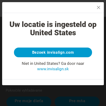
MENU
Uw locatie is ingesteld op
Nájdite skúseného
United States
poskytovateľa liečby vo
svojom okolí.
Bezoek invisalign.com
Niet in United States?
Ga door naar
www.invisalign.sk
Pokročilé vyhľadávanie
Pre moje dieťa
Pre mňa