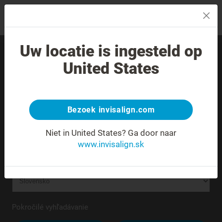
MENU
Uw locatie is ingesteld op
Nájdite skúseného
United States
poskytovateľa liečby vo
svojom okolí.
Bezoek invisalign.com
Neznáma alebo nejednoznačná adresa.
Niet in United States?
Ga door naar
www.invisalign.sk
Pokročilé vyhľadávanie