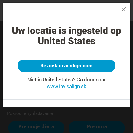
MENU
Uw locatie is ingesteld op
Nájdite skúseného
United States
poskytovateľa liečby vo
svojom okolí.
Bezoek invisalign.com
Niet in United States?
Ga door naar
www.invisalign.sk
Pokročilé vyhľadávanie
Pre moje dieťa
Pre mňa