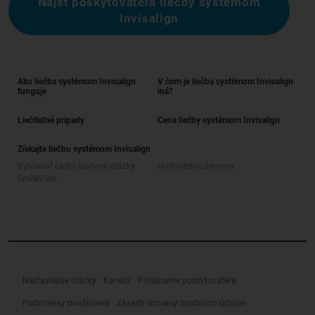
Nájsť poskytovateľa liečby systémom
Invisalign
Ako liečba systémom Invisalign
V čom je liečba systémom Invisalign
funguje
iná?
Liečiteľné prípady
Cena liečby systémom Invisalign
Získajte liečbu systémom Invisalign
Vyhľadať často kladené otázky
Hodnotenie úsmevu
SmileView
Najčastejšie otázky
Kariéra
Prihlásenie poskytovateľa
Podmienky používania
Zásady ochrany osobných údajov