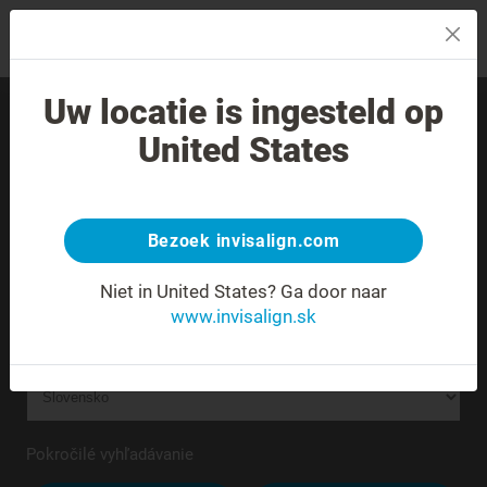
MENU
Uw locatie is ingesteld op
Nájdite skúseného
United States
poskytovateľa liečby vo
svojom okolí.
Bezoek invisalign.com
Neznáma alebo nejednoznačná adresa.
Niet in United States?
Ga door naar
www.invisalign.sk
Pokročilé vyhľadávanie