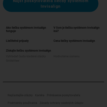
Nájsť poskytovateľa liečby systémom
Invisalign
Ako liečba systémom Invisalign
V čom je liečba systémom Invisalign
funguje
iná?
Liečiteľné prípady
Cena liečby systémom Invisalign
Získajte liečbu systémom Invisalign
Vyhľadať často kladené otázky
Hodnotenie úsmevu
SmileView
Najčastejšie otázky
Kariéra
Prihlásenie poskytovateľa
Podmienky používania
Zásady ochrany osobných údajov