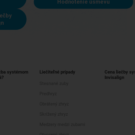
Hodnotenie úsmevu
iečby
gn
ečba systémom
Liečiteľné prípady
Cena liečby s
á?
Invisalign
Stesnané zuby
Predhryz
Obrátený zhryz
Skrížený zhryz
Medzery medzi zubami
Otvorený zhryz