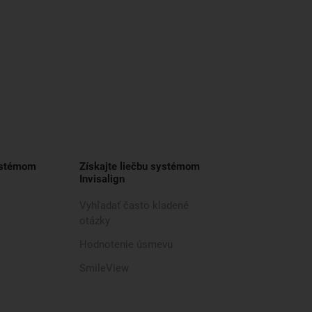
ystémom
Získajte liečbu systémom
Invisalign
Vyhľadať často kladené
otázky
Hodnotenie úsmevu
SmileView