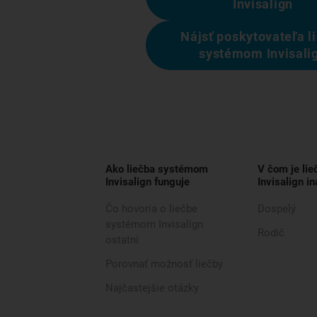
Invisalign
Nájsť poskytovateľa l
systémom Invisali
Ako liečba systémom
V čom je li
Invisalign funguje
Invisalign in
Čo hovoria o liečbe
Dospelý
systémom Invisalign
Rodič
ostatní
Porovnať možnosť liečby
Najčastejšie otázky