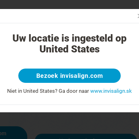
čba systémom Invisalign iná?
Liečiteľné prípady
Cena liečby sys
Uw locatie is ingesteld op
United States
404
Bezoek invisalign.com
y na čele za úsmev
Niet in United States?
Ga door naar
www.invisalign.sk
ostupná, iné stránky však sú:
mom