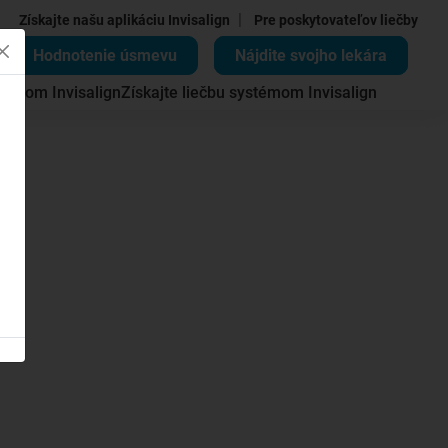
|
Získajte našu aplikáciu Invisalign
Pre poskytovateľov liečby
Hodnotenie úsmevu
Nájdite svojho lekára
témom Invisalign
Získajte liečbu systémom Invisalign