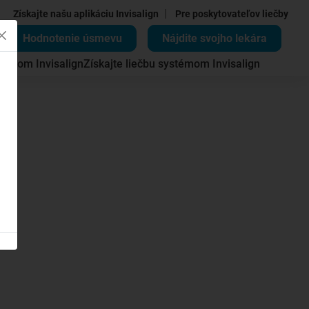
|
Získajte našu aplikáciu Invisalign
Pre poskytovateľov liečby
Hodnotenie úsmevu
Nájdite svojho lekára
témom Invisalign
Získajte liečbu systémom Invisalign