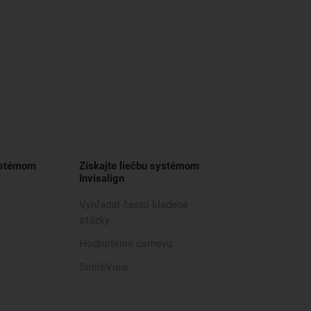
ystémom
Získajte liečbu systémom
Invisalign
Vyhľadať často kladené
otázky
Hodnotenie úsmevu
SmileView