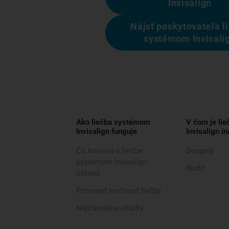
Invisalign
Nájsť poskytovateľa l
systémom Invisali
Ako liečba systémom
V čom je li
Invisalign funguje
Invisalign in
Čo hovoria o liečbe
Dospelý
systémom Invisalign
Rodič
ostatní
Porovnať možnosť liečby
Najčastejšie otázky