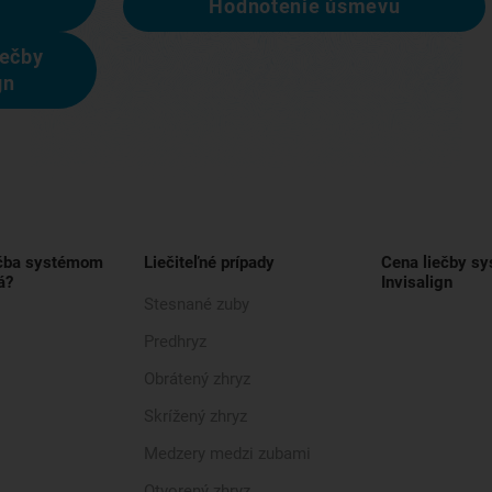
Hodnotenie úsmevu
iečby
gn
ečba systémom
Liečiteľné prípady
Cena liečby s
á?
Invisalign
Stesnané zuby
Predhryz
Obrátený zhryz
Skrížený zhryz
Medzery medzi zubami
Otvorený zhryz