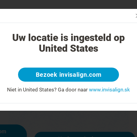
čba systémom Invisalign iná?
Liečiteľné prípady
Cena liečby sys
Uw locatie is ingesteld op
United States
404
Bezoek invisalign.com
y na čele za úsmev
Niet in United States?
Ga door naar
www.invisalign.sk
ostupná, iné stránky však sú:
mom