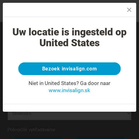
MENU
Uw locatie is ingesteld op
Nájdite skúseného
United States
poskytovateľa liečby vo
svojom okolí.
Bezoek invisalign.com
Neznáma alebo nejednoznačná adresa.
Niet in United States?
Ga door naar
www.invisalign.sk
Pokročilé vyhľadávanie