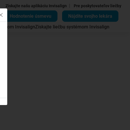
|
Získajte našu aplikáciu Invisalign
Pre poskytovateľov liečby
Hodnotenie úsmevu
Nájdite svojho lekára
témom Invisalign
Získajte liečbu systémom Invisalign