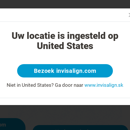
čba systémom Invisalign iná?
Liečiteľné prípady
Cena liečby sys
Uw locatie is ingesteld op
United States
404
Bezoek invisalign.com
y na čele za úsmev
Niet in United States?
Ga door naar
www.invisalign.sk
ostupná, iné stránky však sú:
mom