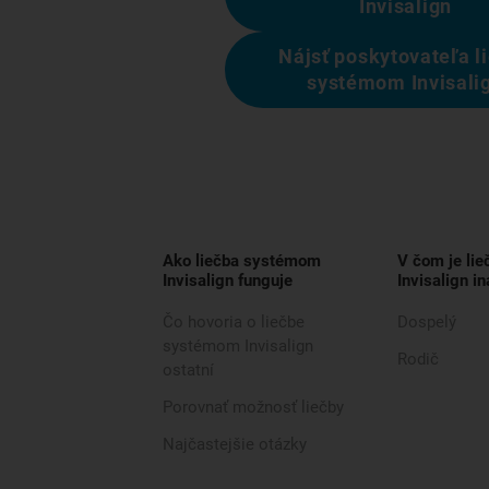
Invisalign
Nájsť poskytovateľa l
systémom Invisali
Ako liečba systémom
V čom je li
Invisalign funguje
Invisalign in
Čo hovoria o liečbe
Dospelý
systémom Invisalign
Rodič
ostatní
Porovnať možnosť liečby
Najčastejšie otázky