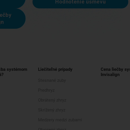
Hodnotenie úsmevu
iečby
gn
ečba systémom
Liečiteľné prípady
Cena liečby s
á?
Invisalign
Stesnané zuby
Predhryz
Obrátený zhryz
Skrížený zhryz
Medzery medzi zubami
Otvorený zhryz