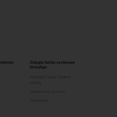
ystémom
Získajte liečbu systémom
Invisalign
Vyhľadať často kladené
otázky
Hodnotenie úsmevu
SmileView