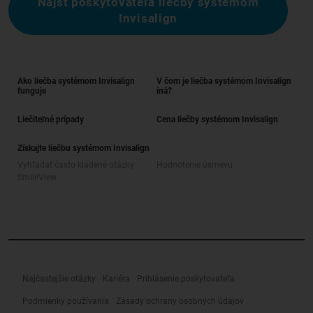
Nájsť poskytovateľa liečby systémom
Invisalign
Ako liečba systémom Invisalign
V čom je liečba systémom Invisalign
funguje
iná?
Liečiteľné prípady
Cena liečby systémom Invisalign
Získajte liečbu systémom Invisalign
Vyhľadať často kladené otázky
Hodnotenie úsmevu
SmileView
Najčastejšie otázky
Kariéra
Prihlásenie poskytovateľa
Podmienky používania
Zásady ochrany osobných údajov