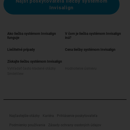
Nájsť poskytovateľa liečby systémom
Invisalign
Ako liečba systémom Invisalign
V čom je liečba systémom Invisalign
funguje
iná?
Liečiteľné prípady
Cena liečby systémom Invisalign
Získajte liečbu systémom Invisalign
Vyhľadať často kladené otázky
Hodnotenie úsmevu
SmileView
Najčastejšie otázky
Kariéra
Prihlásenie poskytovateľa
Podmienky používania
Zásady ochrany osobných údajov