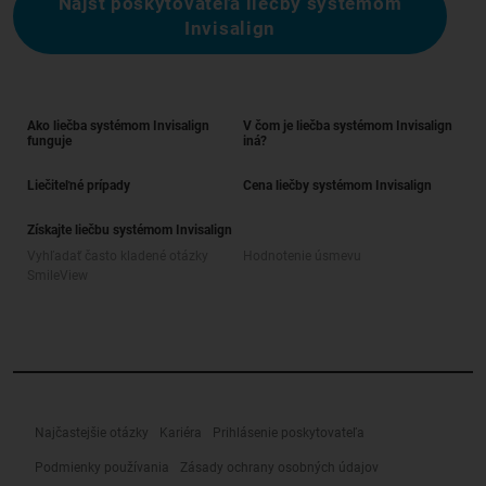
Nájsť poskytovateľa liečby systémom
Invisalign
Ako liečba systémom Invisalign
V čom je liečba systémom Invisalign
funguje
iná?
Liečiteľné prípady
Cena liečby systémom Invisalign
Získajte liečbu systémom Invisalign
Vyhľadať často kladené otázky
Hodnotenie úsmevu
SmileView
Najčastejšie otázky
Kariéra
Prihlásenie poskytovateľa
Podmienky používania
Zásady ochrany osobných údajov