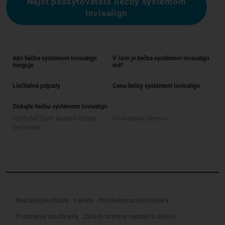
Nájsť poskytovateľa liečby systémom
Invisalign
Ako liečba systémom Invisalign
V čom je liečba systémom Invisalign
funguje
iná?
Liečiteľné prípady
Cena liečby systémom Invisalign
Získajte liečbu systémom Invisalign
Vyhľadať často kladené otázky
Hodnotenie úsmevu
SmileView
Najčastejšie otázky
Kariéra
Prihlásenie poskytovateľa
Podmienky používania
Zásady ochrany osobných údajov