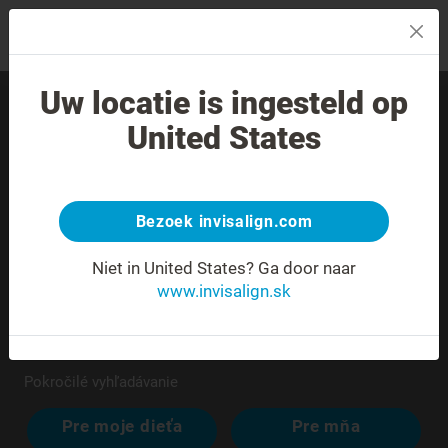
MENU
Uw locatie is ingesteld op
Nájdite skúseného
United States
poskytovateľa liečby vo
svojom okolí.
Bezoek invisalign.com
Niet in United States?
Ga door naar
www.invisalign.sk
Pokročilé vyhľadávanie
Pre moje dieťa
Pre mňa