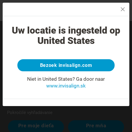
MENU
Uw locatie is ingesteld op
Nájdite skúseného
United States
poskytovateľa liečby vo
svojom okolí.
Bezoek invisalign.com
Niet in United States?
Ga door naar
www.invisalign.sk
Pokročilé vyhľadávanie
Pre moje dieťa
Pre mňa