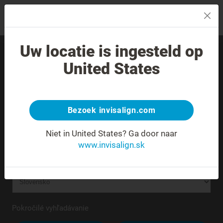
MENU
Uw locatie is ingesteld op
Nájdite skúseného
United States
poskytovateľa liečby vo
svojom okolí.
Bezoek invisalign.com
Neznáma alebo nejednoznačná adresa.
Niet in United States?
Ga door naar
www.invisalign.sk
Pokročilé vyhľadávanie