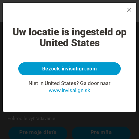
MENU
Uw locatie is ingesteld op
Nájdite skúseného
United States
poskytovateľa liečby vo
svojom okolí.
Bezoek invisalign.com
Niet in United States?
Ga door naar
www.invisalign.sk
Pokročilé vyhľadávanie
Pre moje dieťa
Pre mňa