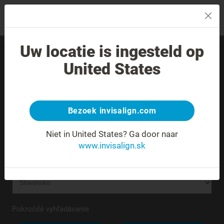
MENU
Uw locatie is ingesteld op
Nájdite skúseného
United States
poskytovateľa liečby vo
svojom okolí.
Bezoek invisalign.com
Neznáma alebo nejednoznačná adresa.
Niet in United States?
Ga door naar
www.invisalign.sk
Pokročilé vyhľadávanie