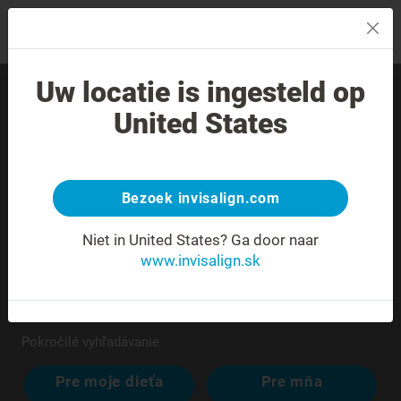
MENU
Uw locatie is ingesteld op
Nájdite skúseného
United States
poskytovateľa liečby vo
svojom okolí.
Bezoek invisalign.com
Niet in United States?
Ga door naar
www.invisalign.sk
Pokročilé vyhľadávanie
Pre moje dieťa
Pre mňa