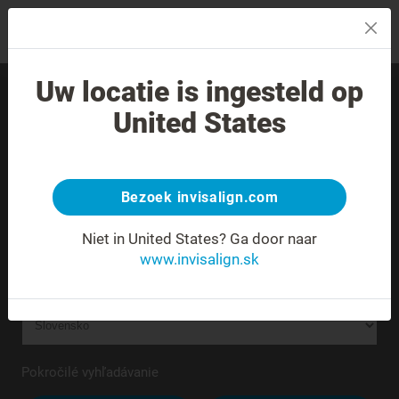
MENU
Uw locatie is ingesteld op
Nájdite skúseného
United States
poskytovateľa liečby vo
svojom okolí.
Bezoek invisalign.com
Neznáma alebo nejednoznačná adresa.
Niet in United States?
Ga door naar
www.invisalign.sk
Pokročilé vyhľadávanie