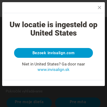
MENU
Uw locatie is ingesteld op
Nájdite skúseného
United States
poskytovateľa liečby vo
svojom okolí.
Bezoek invisalign.com
Niet in United States?
Ga door naar
www.invisalign.sk
Pokročilé vyhľadávanie
Pre moje dieťa
Pre mňa