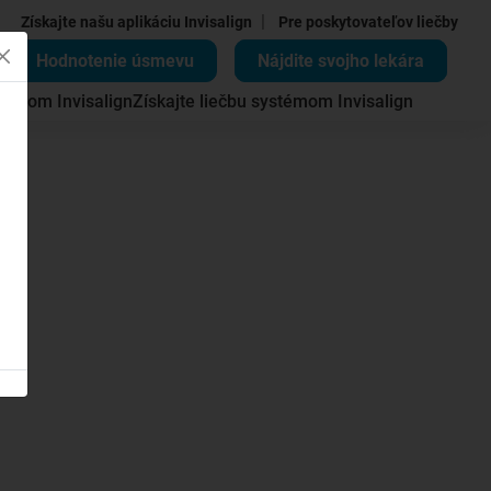
|
Získajte našu aplikáciu Invisalign
Pre poskytovateľov liečby
Hodnotenie úsmevu
Nájdite svojho lekára
témom Invisalign
Získajte liečbu systémom Invisalign