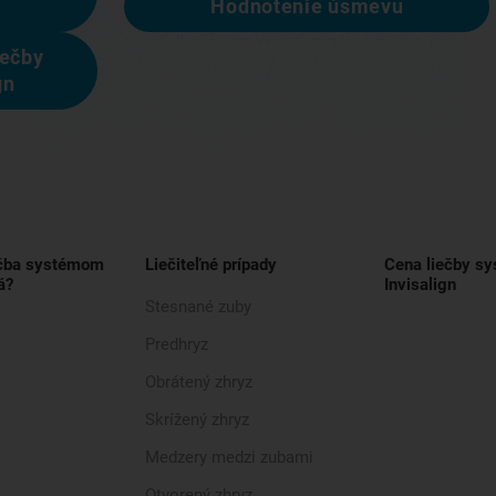
Hodnotenie úsmevu
iečby
gn
ečba systémom
Liečiteľné prípady
Cena liečby s
á?
Invisalign
Stesnané zuby
Predhryz
Obrátený zhryz
Skrížený zhryz
Medzery medzi zubami
Otvorený zhryz