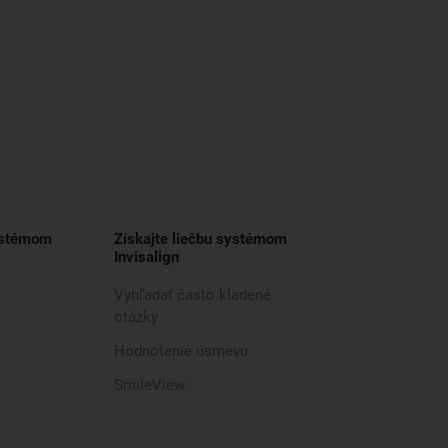
ystémom
Získajte liečbu systémom
Invisalign
Vyhľadať často kladené
otázky
Hodnotenie úsmevu
SmileView