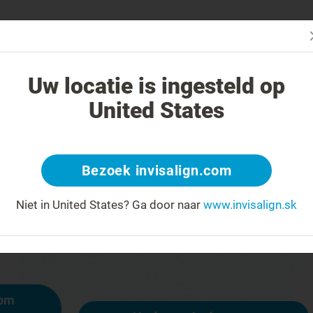
čba systémom Invisalign iná?
Liečiteľné prípady
Cena liečby sys
Uw locatie is ingesteld op
United States
404
Bezoek invisalign.com
y na čele za úsmev
Niet in United States?
Ga door naar
www.invisalign.sk
ostupná, iné stránky však sú:
mom