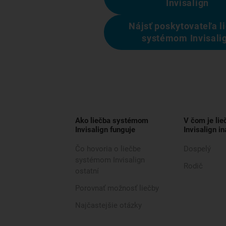
Invisalign
Nájsť poskytovateľa l
systémom Invisali
Ako liečba systémom
V čom je li
Invisalign funguje
Invisalign in
Čo hovoria o liečbe
Dospelý
systémom Invisalign
Rodič
ostatní
Porovnať možnosť liečby
Najčastejšie otázky