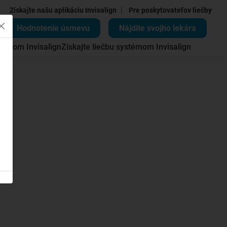
|
Získajte našu aplikáciu Invisalign
Pre poskytovateľov liečby
Hodnotenie úsmevu
Nájdite svojho lekára
témom Invisalign
Získajte liečbu systémom Invisalign