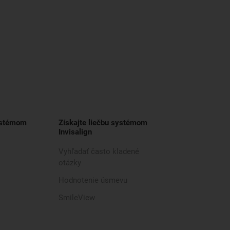
ystémom
Získajte liečbu systémom
Invisalign
Vyhľadať často kladené
otázky
Hodnotenie úsmevu
SmileView