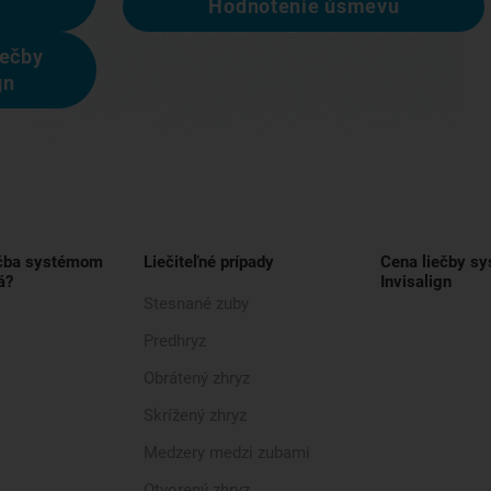
Hodnotenie úsmevu
iečby
gn
ečba systémom
Liečiteľné prípady
Cena liečby s
á?
Invisalign
Stesnané zuby
Predhryz
Obrátený zhryz
Skrížený zhryz
Medzery medzi zubami
Otvorený zhryz