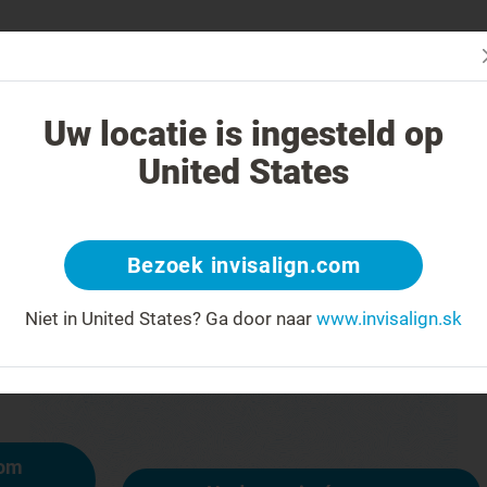
čba systémom Invisalign iná?
Liečiteľné prípady
Cena liečby sys
Uw locatie is ingesteld op
United States
404
Bezoek invisalign.com
y na čele za úsmev
Niet in United States?
Ga door naar
www.invisalign.sk
ostupná, iné stránky však sú:
mom