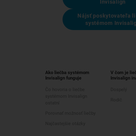
Invisalign
Nájsť poskytovateľa l
systémom Invisali
Ako liečba systémom
V čom je li
Invisalign funguje
Invisalign in
Čo hovoria o liečbe
Dospelý
systémom Invisalign
Rodič
ostatní
Porovnať možnosť liečby
Najčastejšie otázky