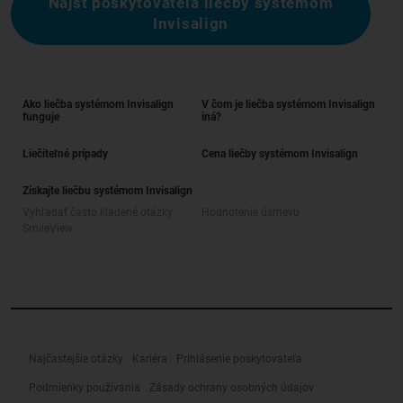
Nájsť poskytovateľa liečby systémom
Invisalign
Ako liečba systémom Invisalign
V čom je liečba systémom Invisalign
funguje
iná?
Liečiteľné prípady
Cena liečby systémom Invisalign
Získajte liečbu systémom Invisalign
Vyhľadať často kladené otázky
Hodnotenie úsmevu
SmileView
Najčastejšie otázky
Kariéra
Prihlásenie poskytovateľa
Podmienky používania
Zásady ochrany osobných údajov