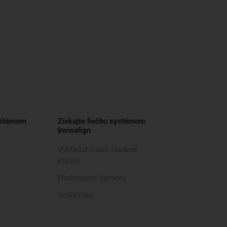
ystémom
Získajte liečbu systémom
Invisalign
Vyhľadať často kladené
otázky
Hodnotenie úsmevu
SmileView