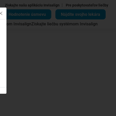
|
Získajte našu aplikáciu Invisalign
Pre poskytovateľov liečby
Hodnotenie úsmevu
Nájdite svojho lekára
témom Invisalign
Získajte liečbu systémom Invisalign