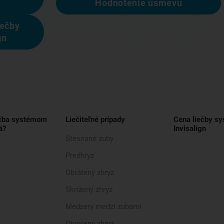
Hodnotenie úsmevu
iečby
gn
ečba systémom
Liečiteľné prípady
Cena liečby s
á?
Invisalign
Stesnané zuby
Predhryz
Obrátený zhryz
Skrížený zhryz
Medzery medzi zubami
Otvorený zhryz