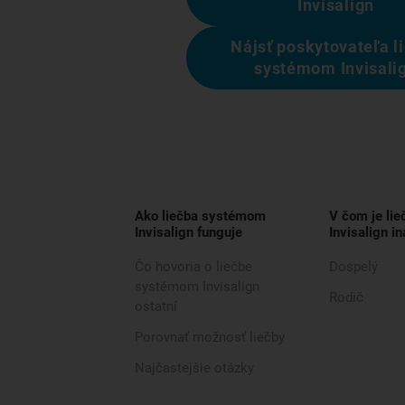
Invisalign
Nájsť poskytovateľa l
systémom Invisali
Ako liečba systémom
V čom je li
Invisalign funguje
Invisalign in
Čo hovoria o liečbe
Dospelý
systémom Invisalign
Rodič
ostatní
Porovnať možnosť liečby
Najčastejšie otázky