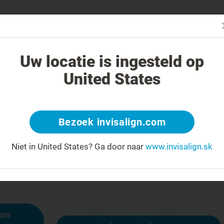
čba systémom Invisalign iná?
Liečiteľné prípady
Cena liečby sys
Uw locatie is ingesteld op
United States
404
Bezoek invisalign.com
y na čele za úsmev
Niet in United States?
Ga door naar
www.invisalign.sk
ostupná, iné stránky však sú:
mom