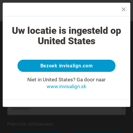
MENU
Uw locatie is ingesteld op
Nájdite skúseného
United States
poskytovateľa liečby vo
svojom okolí.
Bezoek invisalign.com
Neznáma alebo nejednoznačná adresa.
Niet in United States?
Ga door naar
www.invisalign.sk
Pokročilé vyhľadávanie