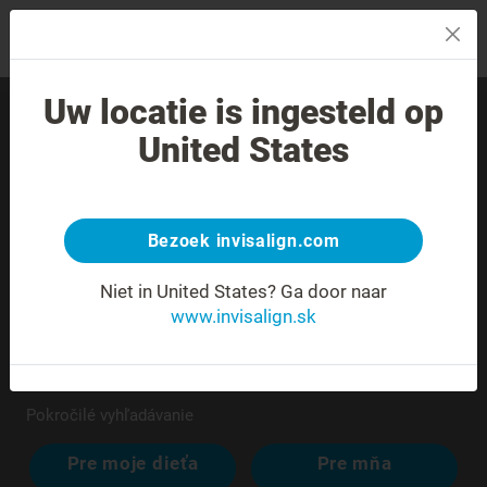
MENU
Uw locatie is ingesteld op
Nájdite skúseného
United States
poskytovateľa liečby vo
svojom okolí.
Bezoek invisalign.com
Niet in United States?
Ga door naar
www.invisalign.sk
Pokročilé vyhľadávanie
Pre moje dieťa
Pre mňa