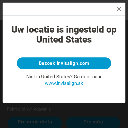
MENU
Uw locatie is ingesteld op
Nájdite skúseného
United States
poskytovateľa liečby vo
svojom okolí.
Bezoek invisalign.com
Niet in United States?
Ga door naar
www.invisalign.sk
Pokročilé vyhľadávanie
Pre moje dieťa
Pre mňa