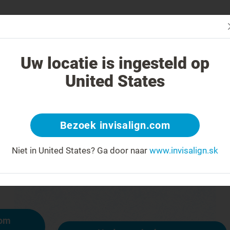
čba systémom Invisalign iná?
Liečiteľné prípady
Cena liečby sys
Uw locatie is ingesteld op
United States
404
Bezoek invisalign.com
y na čele za úsmev
Niet in United States?
Ga door naar
www.invisalign.sk
ostupná, iné stránky však sú:
mom