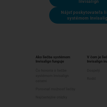
Invisalign
Nájsť poskytovateľa l
systémom Invisali
Ako liečba systémom
V čom je li
Invisalign funguje
Invisalign in
Čo hovoria o liečbe
Dospelý
systémom Invisalign
Rodič
ostatní
Porovnať možnosť liečby
Najčastejšie otázky