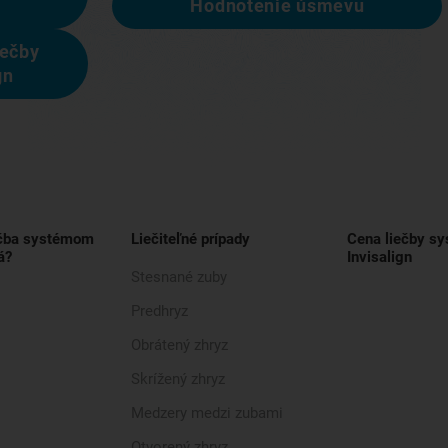
Hodnotenie úsmevu
iečby
gn
ečba systémom
Liečiteľné prípady
Cena liečby s
á?
Invisalign
Stesnané zuby
Predhryz
Obrátený zhryz
Skrížený zhryz
Medzery medzi zubami
Otvorený zhryz