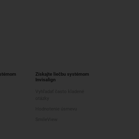
ystémom
Získajte liečbu systémom
Invisalign
Vyhľadať často kladené
otázky
Hodnotenie úsmevu
SmileView