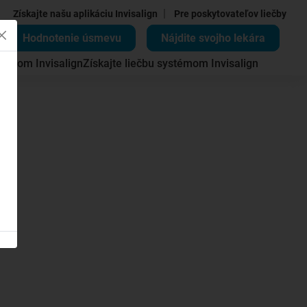
|
Získajte našu aplikáciu Invisalign
Pre poskytovateľov liečby
Hodnotenie úsmevu
Nájdite svojho lekára
témom Invisalign
Získajte liečbu systémom Invisalign