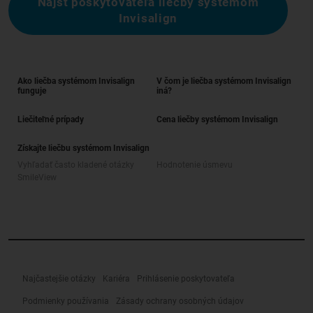
Nájsť poskytovateľa liečby systémom
Invisalign
Ako liečba systémom Invisalign
V čom je liečba systémom Invisalign
funguje
iná?
Liečiteľné prípady
Cena liečby systémom Invisalign
Získajte liečbu systémom Invisalign
Vyhľadať často kladené otázky
Hodnotenie úsmevu
SmileView
Najčastejšie otázky
Kariéra
Prihlásenie poskytovateľa
Podmienky používania
Zásady ochrany osobných údajov