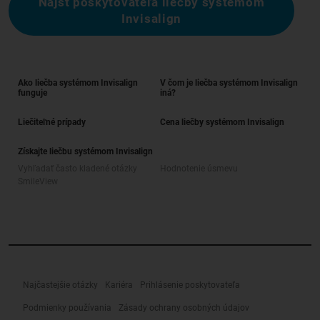
Nájsť poskytovateľa liečby systémom
Invisalign
Ako liečba systémom Invisalign
V čom je liečba systémom Invisalign
funguje
iná?
Liečiteľné prípady
Cena liečby systémom Invisalign
Získajte liečbu systémom Invisalign
Vyhľadať často kladené otázky
Hodnotenie úsmevu
SmileView
Najčastejšie otázky
Kariéra
Prihlásenie poskytovateľa
Podmienky používania
Zásady ochrany osobných údajov