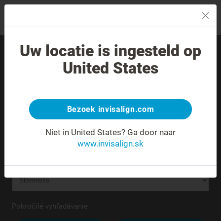
MENU
Uw locatie is ingesteld op
Nájdite skúseného
United States
poskytovateľa liečby vo
svojom okolí.
Bezoek invisalign.com
Neznáma alebo nejednoznačná adresa.
Niet in United States?
Ga door naar
www.invisalign.sk
Pokročilé vyhľadávanie