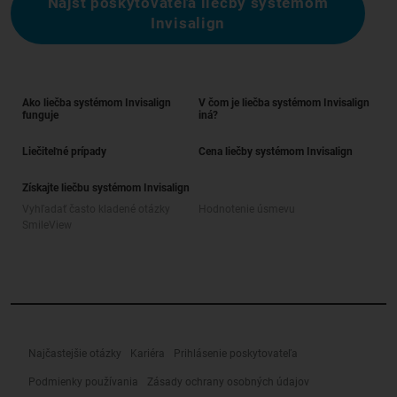
Nájsť poskytovateľa liečby systémom
Invisalign
Ako liečba systémom Invisalign
V čom je liečba systémom Invisalign
funguje
iná?
Liečiteľné prípady
Cena liečby systémom Invisalign
Získajte liečbu systémom Invisalign
Vyhľadať často kladené otázky
Hodnotenie úsmevu
SmileView
Najčastejšie otázky
Kariéra
Prihlásenie poskytovateľa
Podmienky používania
Zásady ochrany osobných údajov